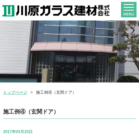
トップページ
施工例④（玄関ドア）
施工例④（玄関ドア）
2017年04月20日