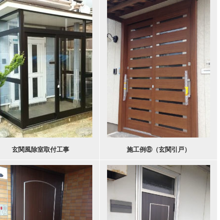
玄関風除室取付工事
施工例⑧（玄関引戸）