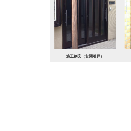
施工例⑦（玄関引戸）